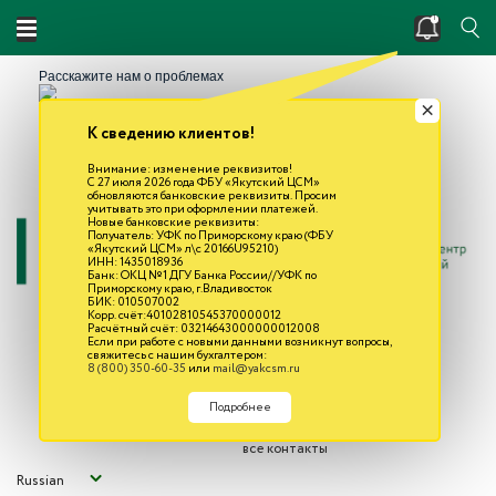
Двойные стандарты? Нарушено единство
измерений?
Расскажите нам о проблемах
×
К сведению клиентов!
Написать
Решаем вместе
Внимание: изменение реквизитов!
С 27 июля 2026 года ФБУ «Якутский ЦСМ»
обновляются банковские реквизиты. Просим
учитывать это при оформлении платежей.
Новые банковские реквизиты:
Получатель: УФК по Приморскому краю (ФБУ
«Якутский ЦСМ» л\с 20166U95210)
ИНН: 1435018936
Банк: ОКЦ №1 ДГУ Банка России//УФК по
Приморскому краю, г.Владивосток
БИК: 010507002
Республика Саха (Якутия)
Корр. счёт:40102810545370000012
Расчётный счёт: 03214643000000012008
г. Якутск, ул. Кирова, д. 26
Если при работе с новыми данными возникнут вопросы,
свяжитесь с нашим бухгалтером:
8 (800) 350-60-35
8 (800) 350-60-35
или
mail@yakcsm.ru
mail@yakcsm.ru
Подробнее
все контакты
Russian