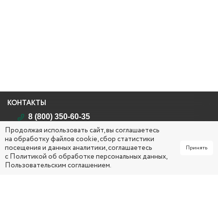
КОНТАКТЫ
8 (800) 350-60-35
Продолжая использовать сайт, вы соглашаетесь
Республика Саха (Якутия)
на обработку файлов cookie, сбор статистики
г. Якутск, ул. Кирова, д. 26
посещения и данных аналитики, соглашаетесь
Принять
mail@yakcsm.ru
с
Политикой об обработке персональных данных
,
Пользовательским соглашением
.
ПН - ЧТ 09:00 ч. – 18:00 ч. (обед: 13:00 ч. – 14:00 ч.)
ПТ 0
9:00 ч. – 17:00 ч. (обед: 13:00 ч. – 14:00 ч.)
СОЦИАЛЬНЫЕ СЕТИ