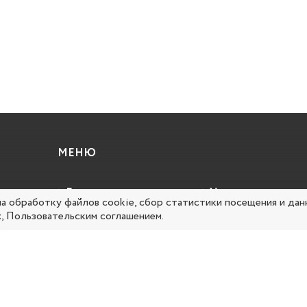
МЕНЮ
Главная
Услуги
на обработку файлов cookie, сбор статистики посещения и дан
х
,
Пользовательским соглашением
.
Об организации
Вопрос-ответ
Документы
Карта сайта