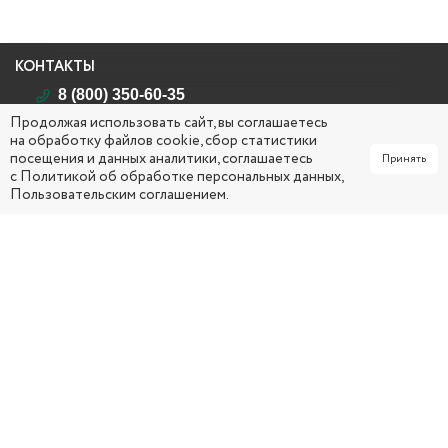
КОНТАКТЫ
8 (800) 350-60-35
Продолжая использовать сайт, вы соглашаетесь
Республика Саха (Якутия)
на обработку файлов cookie, сбор статистики
г. Якутск, ул. Кирова, д. 26
посещения и данных аналитики, соглашаетесь
Принять
mail@yakcsm.ru
с
Политикой об обработке персональных данных
,
Пользовательским соглашением
.
ПН - ЧТ 09:00 ч. – 18:00 ч. (обед: 13:00 ч. – 14:00 ч.)
ПТ 0
9:00 ч. – 17:00 ч. (обед: 13:00 ч. – 14:00 ч.)
СОЦИАЛЬНЫЕ СЕТИ
МЕНЮ
Главная
Услуги
Об организации
Вопрос-ответ