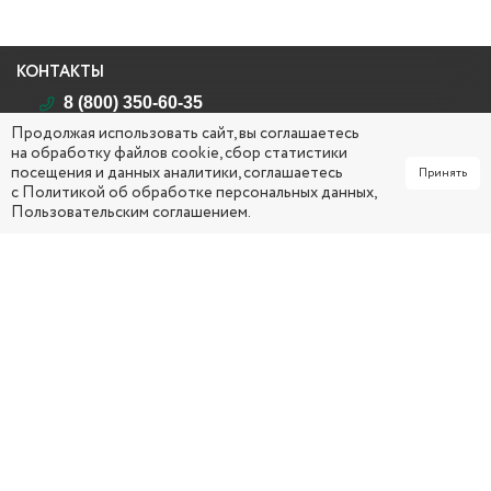
КОНТАКТЫ
8 (800) 350-60-35
Продолжая использовать сайт, вы соглашаетесь
Республика Саха (Якутия)
на обработку файлов cookie, сбор статистики
г. Якутск, ул. Кирова, д. 26
посещения и данных аналитики, соглашаетесь
Принять
mail@yakcsm.ru
с
Политикой об обработке персональных данных
,
Пользовательским соглашением
.
ПН - ЧТ 09:00 ч. – 18:00 ч. (обед: 13:00 ч. – 14:00 ч.)
ПТ 0
9:00 ч. – 17:00 ч. (обед: 13:00 ч. – 14:00 ч.)
СОЦИАЛЬНЫЕ СЕТИ
МЕНЮ
Главная
Услуги
Об организации
Вопрос-ответ