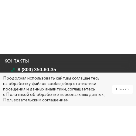
КОНТАКТЫ
8 (800) 350-60-35
Продолжая использовать сайт, вы соглашаетесь
Республика Саха (Якутия)
на обработку файлов cookie, сбор статистики
г. Якутск, ул. Кирова, д. 26
посещения и данных аналитики, соглашаетесь
Принять
mail@yakcsm.ru
с
Политикой об обработке персональных данных
,
Пользовательским соглашением
.
ПН - ЧТ 09:00 ч. – 18:00 ч. (обед: 13:00 ч. – 14:00 ч.)
ПТ 0
9:00 ч. – 17:00 ч. (обед: 13:00 ч. – 14:00 ч.)
СОЦИАЛЬНЫЕ СЕТИ