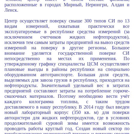
расположенные в городах Мирный, Нерюнгри, Алдан и
Ленск.
Центр осуществляет поверку свыше 300 типов СИ по 13
видам измерений, охватывая практически все
эксплуатируемые в республике средства измерений (за
исключением счетчиков жидких нефтепродуктов),
исключив тем самым затраты предприятий на вывоз средств
измерений на поверку в другие регионы. Большое
внимание уделяется государственной поверке СИ
непосредственно на местах их применения. По
утвержденному графику специалисты ЦСМ осуществляют
плановые выезды в районы республики на специально
оборудованном автотранспорте. Большая доля средств,
выделяемых для завоза грузов в республику, приходится на
нефтепродукты. Значительный удельный вес в затратах
предприятий составляют затраты на потребление горюче-
смазочных материалов. Поэтому необходимо вести учёт
каждого килограмма топлива, с таким трудом
доставляемого в нашу республику. В 2014 году был введен
новый лабораторный корпус (350 кв. м) для поверки
автоцистерн для жидких нефтепродуктов, где в условиях
продолжительной суровой зимы имеется возможность
проводить работы круглый год. Создан новый сектор по
техобслуживанию медицинской техники и ремонту средств