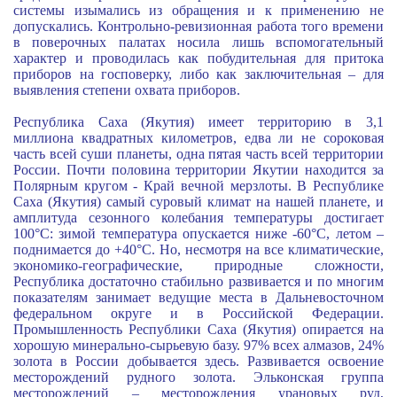
системы изымались из обращения и к применению не
допускались. Контрольно-ревизионная работа того времени
в поверочных палатах носила лишь вспомогательный
характер и проводилась как побудительная для притока
приборов на госповерку, либо как заключительная – для
выявления степени охвата приборов.
Республика Саха (Якутия) имеет территорию в 3,1
миллиона квадратных километров, едва ли не сороковая
часть всей суши планеты, одна пятая часть всей территории
России. Почти половина территории Якутии находится за
Полярным кругом - Край вечной мерзлоты. В Республике
Саха (Якутия) самый суровый климат на нашей планете, и
амплитуда сезонного колебания температуры достигает
100°С: зимой температура опускается ниже -60°С, летом –
поднимается до +40°С. Но, несмотря на все климатические,
экономико-географические, природные сложности,
Республика достаточно стабильно развивается и по многим
показателям занимает ведущие места в Дальневосточном
федеральном округе и в Российской Федерации.
Промышленность Республики Саха (Якутия) опирается на
хорошую минерально-сырьевую базу. 97% всех алмазов, 24%
золота в России добывается здесь. Развивается освоение
месторождений рудного золота. Эльконская группа
месторождений – месторождения урановых руд,