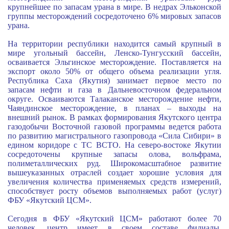
крупнейшее по запасам урана в мире. В недрах Эльконской
группы месторождений сосредоточено 6% мировых запасов
урана.
На территории республики находится самый крупный в
мире угольный бассейн, Ленско-Тунгусский бассейн,
осваивается Эльгинское месторождение. Поставляется на
экспорт около 50% от общего объема реализации угля.
Республика Саха (Якутия) занимает первое место по
запасам нефти и газа в Дальневосточном федеральном
округе. Осваиваются Талаканское месторождение нефти,
Чаяндинское месторождение, в планах – выходы на
внешний рынок. В рамках формирования Якутского центра
газодобычи Восточной газовой программы ведется работа
по развитию магистрального газопровода «Сила Сибири» в
едином коридоре с ТС ВСТО. На северо-востоке Якутии
сосредоточены крупные запасы олова, вольфрама,
полиметаллических руд. Широкомасштабное развитие
вышеуказанных отраслей создает хорошие условия для
увеличения количества применяемых средств измерений,
способствует росту объемов выполняемых работ (услуг)
ФБУ «Якутский ЦСМ».
Сегодня в ФБУ «Якутский ЦСМ» работают более 70
человек, центр имеет в своем составе филиалы,