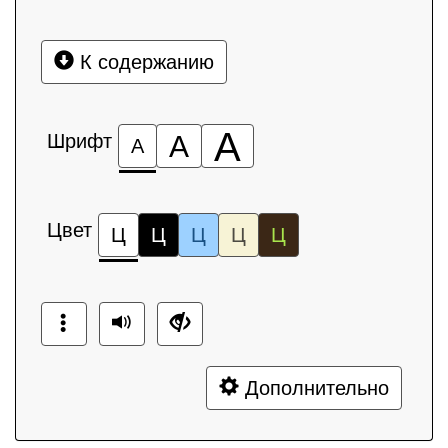
К содержанию
А
Шрифт
А
А
Цвет
Ц
Ц
Ц
Ц
Ц
Дополнительно