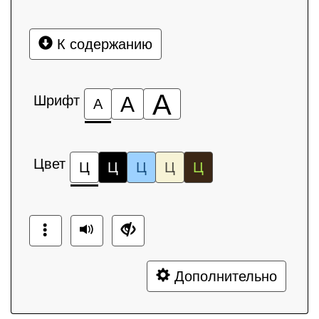
К содержанию
А
Шрифт
А
А
Цвет
Ц
Ц
Ц
Ц
Ц
Дополнительно