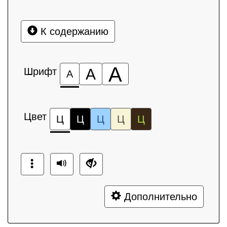
К содержанию
А
Шрифт
А
А
Цвет
Ц
Ц
Ц
Ц
Ц
Дополнительно